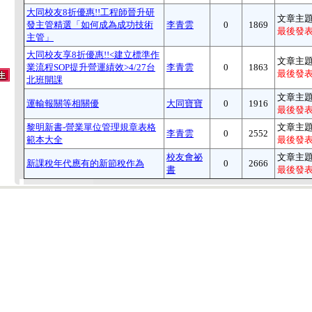
大同校友8折優惠!!工程師晉升研
文章主題
發主管精選「如何成為成功技術
李青雲
0
1869
最後發表
主管」
大同校友享8折優惠!!<建立標準作
文章主題
業流程SOP提升營運績效>4/27台
李青雲
0
1863
最後發表
北班開課
文章主題
運輸報關等相關優
大同寶寶
0
1916
最後發表
黎明新書-營業單位管理規章表格
文章主題
李青雲
0
2552
範本大全
最後發表
校友會祕
文章主題
新課稅年代應有的新節稅作為
0
2666
書
最後發表