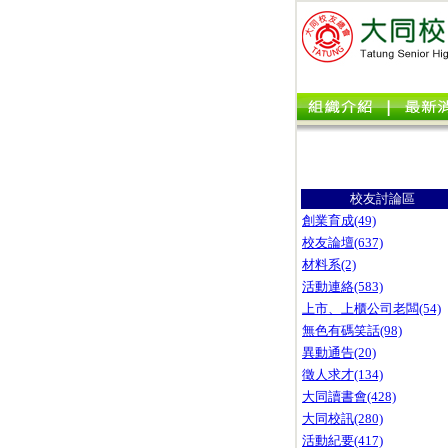
校友討論區
創業育成(49)
校友論壇(637)
材料系(2)
活動連絡(583)
上市、上櫃公司老闆(54)
無色有碼笑話(98)
異動通告(20)
徵人求才(134)
大同讀書會(428)
大同校訊(280)
活動紀要(417)