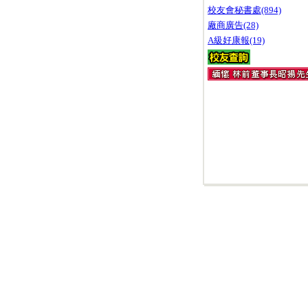
校友會秘書處(894)
廠商廣告(28)
A級好康報(19)