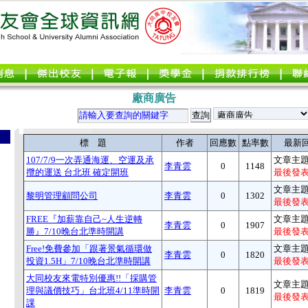
廠商廣告
標 題
作者
回應數
點率數
最新
107/7/9一次弄通海運、空運及承
文章主題
李青雲
0
1148
攬的運送 台北班 確定開班
最後發表
文章主題
黎明管理顧問公司
李青雲
0
1302
最後發表
FREE『加薪靠自己~人生逆轉
文章主題
李青雲
0
1907
勝』7/10晚台北準時開講
最後發表
Free!免費參加「跟著景氣循環做
文章主題
李青雲
0
1820
投資1.5H」7/10晚台北準時開講
最後發表
大同校友來電特別優惠!!「採購管
文章主題
理與議價技巧」台北班4/11準時開
李青雲
0
1819
最後發表
課