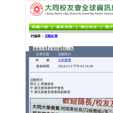
討論區：
活動紀要
文章主題:
活動照片
作 者:
大同寶寶
發表時間:
2024/3/13 下午 03:54:00
活動照片
照片上:與會校友
中:新任會長林仲平會長
下:新任副會長曾惠珠副會長